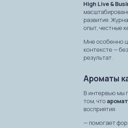
High Live & Bus
масштабировани
развития. Журн
опыт, честные к
Мне особенно ц
контексте — без
результат.
Ароматы к
В интервью мы г
том, что
аромат
восприятия:
— помогает фор