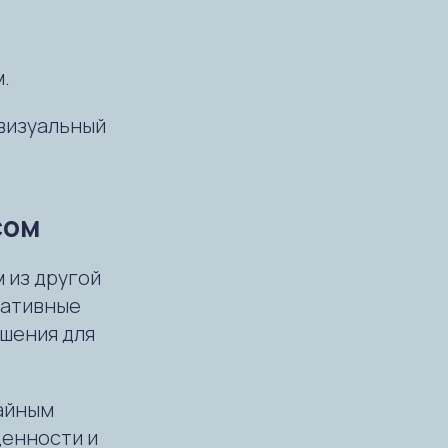
.
 визуальный
сом
 из другой
ративные
шения для
чайным
ценности и