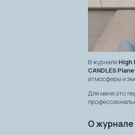
В журнале
High 
CANDLES Plane
атмосферы и эм
Для меня это пе
профессиональн
О журнале 