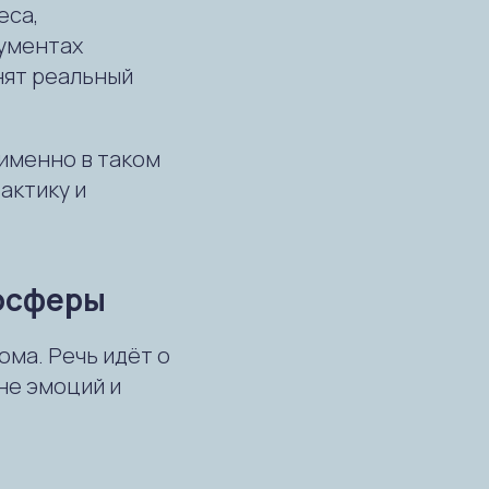
еса,
рументах
нят реальный
 именно в таком
актику и
мосферы
ома. Речь идёт о
не эмоций и