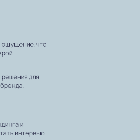
о ощущение, что
ерой
 решения для
 бренда.
ндинга и
итать интервью