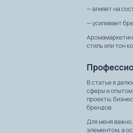
— влияет на сос
— усиливает бр
Аромамаркетинг
стиль или тон к
Профессио
В статье я дел
сферы и опытом
проекты, бизне
брендов.
Для меня важно
элементом, а о