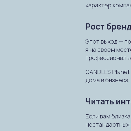
характер компа
Рост брен
Этот выход — п
я на своём мест
профессиональн
CANDLES Planet
дома и бизнеса,
Читать ин
Если вам близк
нестандартных 