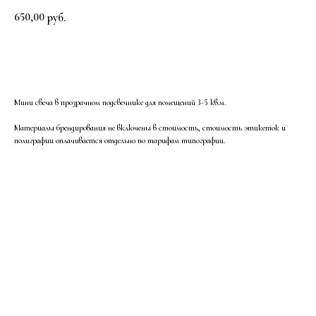
650,00
руб.
Заказать
Мини свеча в прозрачном подсвечнике для помещений 3-5 кв.м.
Материалы брендирования не включены в стоимость, стоимость этикеток и
полиграфии оплачивается отдельно по тарифам типографии.