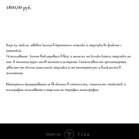
1800,00
руб.
Заказать
Ваза из стекла, лавовые камни в бархатном мешочке и отдушка во флаконе с
пипеткой.
Использование : камни выкладываем в вазу и наносим несколько капель отдушки на
них. В течении пары часов начнется испарение. Интенсивность ароматизации
зависит от объема нанесенной отдушки и от температуры и влажности в
помещении.
Материалы брендирования не включены в стоимость, стоимость этикеток и
полиграфии оплачивается отдельно по тарифам типографии.
Tilda
Made on