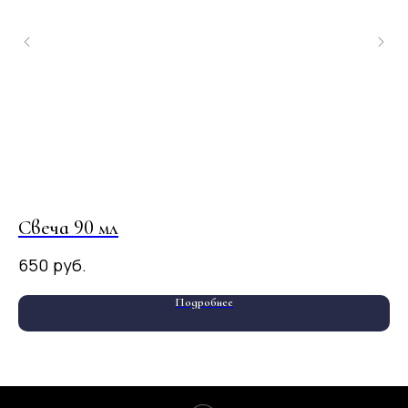
Свеча 90 мл
Св
руб.
650
1 
Подробнее