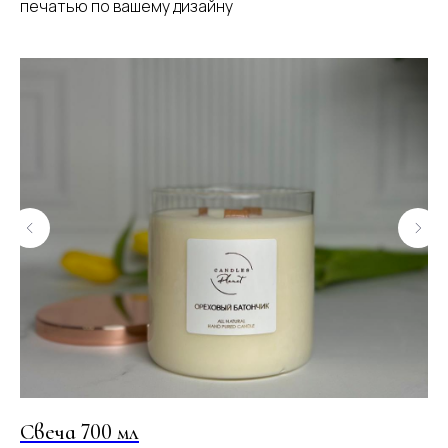
печатью по вашему дизайну
Свеча 700 мл
Св