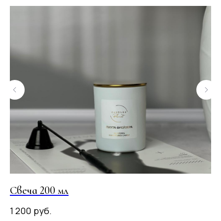
Свеча 200 мл
Св
руб.
1 200
1 