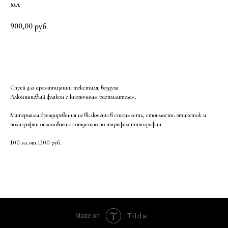
мл
900,00
руб.
Заказать
Спрей для ароматизации текстиля, воздуха
Алюминиевый флакон с кнопочным распылителем.
Материалы брендирования не включены в стоимость, стоимость этикеток и
полиграфии оплачивается отдельно по тарифам типографии.
100 мл от 1300 руб.
Tilda
Made on