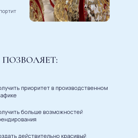
 портит
 ПОЗВОЛЯЕТ:
олучить приоритет в производственном
рафике
олучить
больше
возможностей
рендирования
оздать действительно красивый