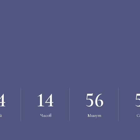
4
14
56
й
Часов
Минут
С